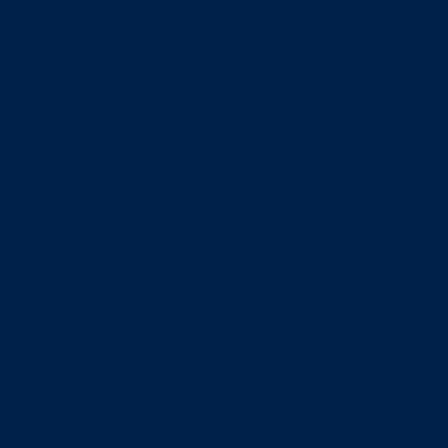
SPIELE