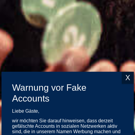
Liebe Gäste,
wir möchten Sie darauf hinweisen, dass derzeit
gefälschte Accounts in sozialen Netzwerken aktiv
sind, die in unserem Namen Werbung machen und