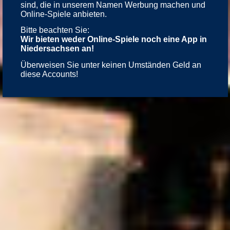
sind, die in unserem Namen Werbung machen und
Online-Spiele anbieten.
Bitte beachten Sie:
Wir bieten weder Online-Spiele noch eine App in
Niedersachsen an!
Überweisen Sie unter keinen Umständen Geld an
diese Accounts!